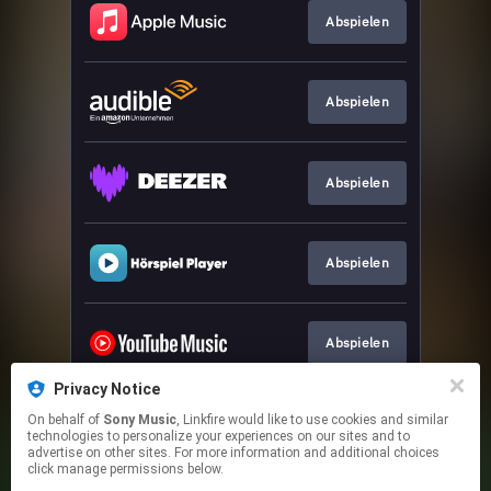
Abspielen
Abspielen
Abspielen
Abspielen
Abspielen
Privacy Notice
On behalf of
Sony Music
, Linkfire would like to use cookies and similar
Abspielen
technologies to personalize your experiences on our sites and to
advertise on other sites. For more information and additional choices
click manage permissions below.
This page may contain affiliate links.